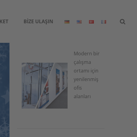
KET
BIZE ULAŞIN
Modern bir
çalışma
ortamı için
yenilenmiş
ofis
alanları
1 Temmuz
2026