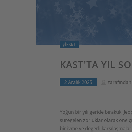
ŞIRKET
KAST'TA YIL SO
2 Aralık 2025
tarafında
Yoğun bir yılı geride bıraktık. Jeo
süregelen zorluklar olarak öne çı
bir ivme ve değerli karşılaşmalarla