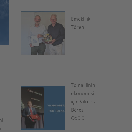
Emeklilik
Töreni
1 Temmuz
2026
Tolna ilinin
ekonomisi
için Vilmos
Béres
Ödülü
ni
ı
7 Ocak 2026