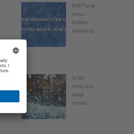
KAST'ta yıl
sonu -
birlikte
ilerliyoruz
2 Aralık 2025
İyi bir
amaç için
belge
imhası
20 Kasım 2025