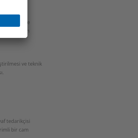
madan kaplamaya, laminasyondan montaja
tedarik edilmesini sağlamaktadır. Kendimizi
lanılmak üzere
riyel uygulamalar alanında çok çeşitli ve
ndüstrisi için
i için problem çözücü olarak görüyor ve bu
andartlar belirliyoruz. Müşteriye yakınlık,
 adalet yoluyla uzun vadeli ortaklıklar
ünümüzün zorlu piyasa koşullarında
ştirilmesi ve teknik
r şekilde rekabet etmelerine yardımcı olacak
ı.
de tavsiyelerde bulunuyor ve müşterilerimizi
septler geliştirme konusundaki sürekli
kliliklerini ve kaynakların verimli
af tedarikçisi
durarak maliyet bilinci, kalite ve
rimli bir cam
mızla tamamlanmaktadır. Müşterilerimiz,