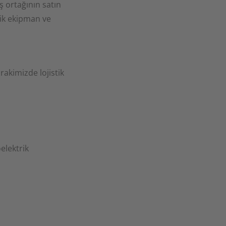
ş ortağının satın
lik ekipman ve
rakimizde lojistik
oelektrik