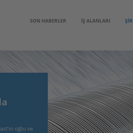
SON HABERLER
İŞ ALANLARI
ŞIR
da
ast'ın oğlu ve