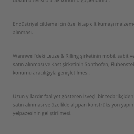
dokuma tesisi olarak konumu güçlendirildi.
tedarikçilerimiz ve çalışanl
büyük önem veriyoruz. Uzun 
Endüstriyel ciltleme için özel kitap cilt kumaşı malzem
ortak ve iddialı hedeflerimi
alınması.
kendimizi daha da geliştirm
Wannweil'deki Leuze & Rilling şirketinin mobil, sabit ve 
satın alınması ve Kast şirketinin Sonthofen, Fluhenste
konumu aracılığıyla genişletilmesi.
Uzun yıllardır faaliyet gösteren İsveçli bir tedarikçide
satın alınması ve özellikle alçıpan konstrüksiyon yapım
yelpazesinin geliştirilmesi.