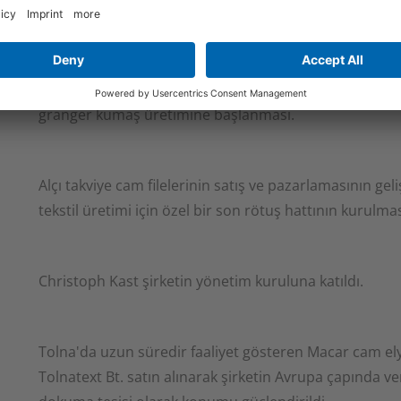
Yenilikçi şirketimiz, doku
Dr. Günther Kast tarafından şirketin kurulması.
kadar tekstil çözümlerinin 
Ciltleme endüstrisi için astar kağıdı, kuru pillerde kul
teknik tekstiller için endüst
sarma bezleri, alçı levha montajı derz bantları, giyim e
zorlu müşteri gereksinimler
granger kumaş üretimine başlanması.
alanda sürekli olarak yeni st
açık anlaşmalar ve karşılıklı
kurmak için çalışıyoruz. G
Alçı takviye cam filelerinin satış ve pazarlamasının geli
müşterilerimizin başarılı bi
tekstil üretimi için özel bir son rötuş hattının kurulmas
hizmetlerle çeşitli şekiller
destekliyoruz.
Christoph Kast şirketin yönetim kuruluna katıldı.
Sözümüz
Sorunları çözme ve yeni kon
hazırlığımız, yasal çevre gere
Tolna'da uzun süredir faaliyet gösteren Macar cam ely
kullanımını göz önünde bulun
Tolnatext Bt. satın alınarak şirketin Avrupa çapında ve
güvenilirliğe olan bağlılığı