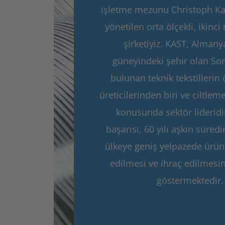
işletme mezunu Christoph Ka
yönetilen orta ölçekli, ikinci 
şirketiyiz. KAST, Almany
güneyindeki şehir olan So
bulunan teknik tekstillerin
üreticilerinden biri ve ciltle
konusunda sektör lideridir
başarısı, 60 yılı aşkın süredi
ülkeye geniş yelpazede ürünl
edilmesi ve ihraç edilmesi
göstermektedir.