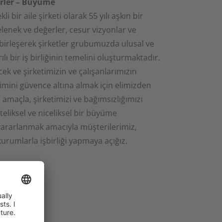
rler – Büyüme
 bir aile şirketi olarak 55 yılı aşkın bir
enek ve değerler, cesur vizyonlar ve
 birleşerek şirketler grubumuzda ulusal ve
ılı bir iş birliğinin temelini oluşturmaktadır.
ek ve şirketimizin ve çalışanlarımızın
işimini güvence altına almak için elimizden
 amaçla, şirketimizi ve bağımsızlığımızı
teliksel ve niceliksel bir büyüme
 yararlanmak amacıyla müşterilerimiz,
kurumlarla işbirliği yapmaya açığız.
iyaçları için modern ve son teknolojilere
 müşteriye özel üretimler yapmaktadır.