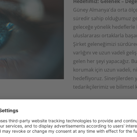
Hedefimiz:
Gelenek – Değe
Güney Almanya'da orta ölçekli
süredir sahip olduğumuz gel
geleceğe yönelik hedeflerle
uluslararası ortaklarla başar
Şirket geleneğimizi sürdürec
varlığını ve uzun vadeli gel
gelen her şeyi yapacağız. Bu
korumak için uzun vadeli, ni
hedefliyoruz. Sinerjilerden
tedarikçilerimiz ve bilimsel 
+
Hizmetlerimiz
Tarihimiz
Şirketimiz bireysel ürün iht
sahip üretim tesislerimizde