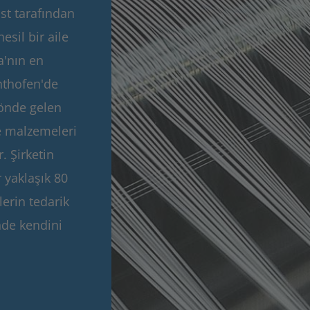
st tarafından
nesil bir aile
a'nın en
nthofen'de
 önde gelen
me malzemeleri
. Şirketin
r yaklaşık 80
erin tedarik
nde kendini