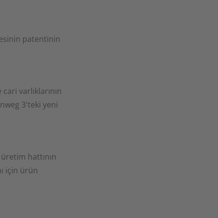
arımızla kurduğumuz kanıtlanmış işbirliğine
vadeli ortaklık, güven demektir. Her gün,
esinin patentinin
z için elimizden gelenin en iyisini yapmak ve
ek üzere yeni bir motivasyonla çalışıyoruz.
cari varlıklarının
inweg 3'teki yeni
n üretim hattının
ı için ürün