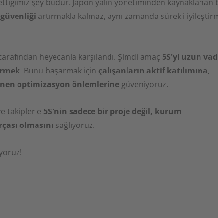
 ettiğimiz şey budur. Japon yalın yönetiminden kaynaklanan 
e güvenliği
artırmakla kalmaz, aynı zamanda sürekli iyileştir
z tarafından heyecanla karşılandı. Şimdi amaç
5S'yi uzun va
irmek
. Bunu başarmak için
çalışanların aktif katılımına,
enen optimizasyon önlemlerine
güveniyoruz.
e takiplerle
5S'nin sadece bir proje değil, kurum
çası olmasını
sağlıyoruz.
yoruz!