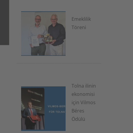
Emeklilik
Töreni
1 Temmuz
2026
Tolna ilinin
ekonomisi
için Vilmos
Béres
Ödülü
7 Ocak 2026