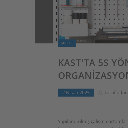
ŞIRKET
KAST'TA 5S YÖ
ORGANIZASYO
2 Nisan 2025
tarafında
Yapılandırılmış çalışma ortamları