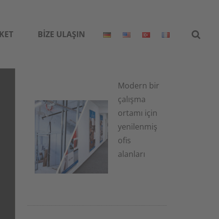
KET
BIZE ULAŞIN
Modern bir
çalışma
ortamı için
yenilenmiş
ofis
alanları
1 Temmuz
2026