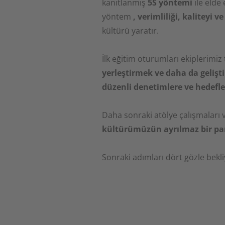
kanıtlanmış
5S yöntemi
ile elde
yöntem
, verimliliği, kaliteyi v
kültürü yaratır.
İlk eğitim oturumları ekiplerimi
yerleştirmek ve daha da gelişt
düzenli denetimlere ve hedefl
Daha sonraki atölye çalışmaları v
kültürümüzün ayrılmaz bir par
Sonraki adımları dört gözle bekli