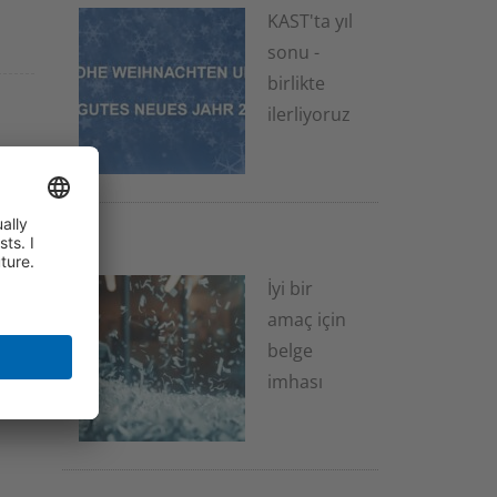
KAST'ta yıl
sonu -
birlikte
ilerliyoruz
2 Aralık 2025
İyi bir
amaç için
belge
imhası
20 Kasım 2025