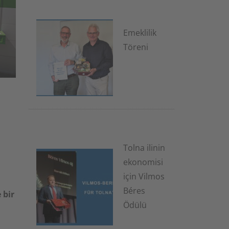
Emeklilik
Töreni
1 Temmuz
2026
Tolna ilinin
ekonomisi
için Vilmos
Béres
 bir
Ödülü
7 Ocak 2026