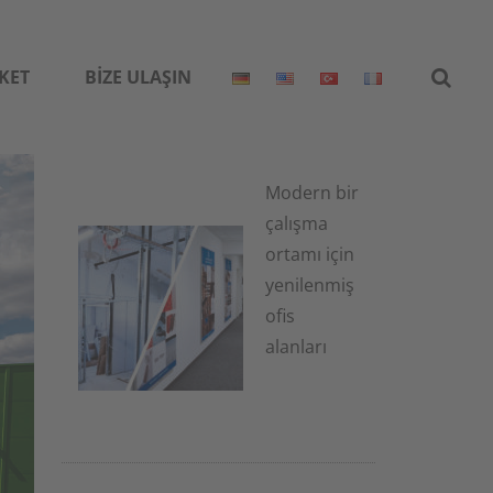
KET
BIZE ULAŞIN
Modern bir
çalışma
ortamı için
yenilenmiş
ofis
alanları
1 Temmuz
2026