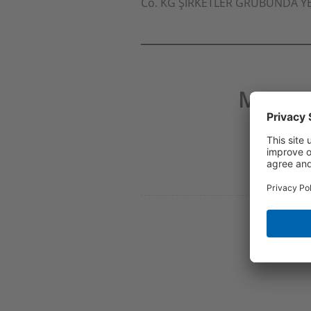
Co. KG ŞIRKETLER GRUBUNDA Y
MUTLU