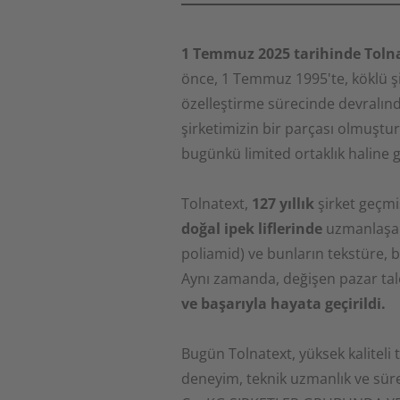
1 Temmuz 2025 tarihinde Toln
önce, 1 Temmuz 1995'te, köklü ş
özelleştirme sürecinde devralınd
şirketimizin bir parçası olmuştur.
bugünkü limited ortaklık haline 
Tolnatext,
127 yıllık
şirket geçmiş
doğal ipek liflerinde
uzmanlaşan 
poliamid) ve bunların tekstüre,
Aynı zamanda, değişen pazar tale
ve başarıyla hayata geçirildi.
Bugün Tolnatext, yüksek kaliteli 
deneyim, teknik uzmanlık ve sür