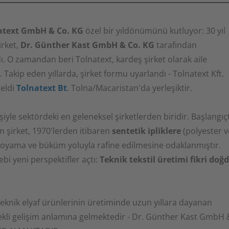
atext GmbH & Co. KG
özel bir yıldönümünü kutluyor: 30 yıl
irket,
Dr. Günther Kast GmbH & Co. KG
tarafından
ı. O zamandan beri Tolnatext, kardeş şirket olarak aile
 Takip eden yıllarda, şirket formu uyarlandı - Tolnatext Kft.
geldi
Tolnatext Bt
. Tolna/Macaristan'da yerleşiktir.
iyle sektördeki en geleneksel şirketlerden biridir. Başlangıç
şirket, 1970'lerden itibaren
sentetik ipliklere
(polyester v
 boyama ve büküm yoluyla rafine edilmesine odaklanmıştır.
bi yeni perspektifler açtı:
Teknik tekstil üretimi fikri doğ
teknik elyaf ürünlerinin üretiminde uzun yıllara dayanan
ekli gelişim anlamına gelmektedir - Dr. Günther Kast GmbH 