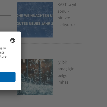
KAST'ta yıl
sonu -
birlikte
ilerliyoruz
2 Aralık 2025
İyi bir
amaç için
belge
imhası
20 Kasım 2025