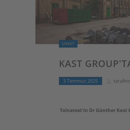
ŞIRKET
KAST GROUP'TA
3 Temmuz 2025
tarafı
Tolnatext'in Dr Günther Kast Gm