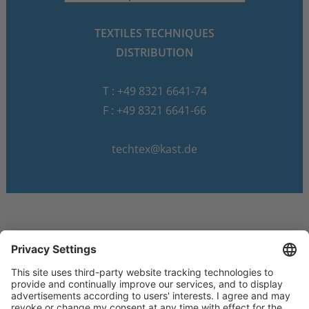
TEXTILES TECHNIQUES
DISTRIBUTION
T : +49 8321 6641-74
F : +49 8321 6641-66
techtex@kast.de
© 2026 Dr. Günther Kast GmbH & Co.
Mentions légales