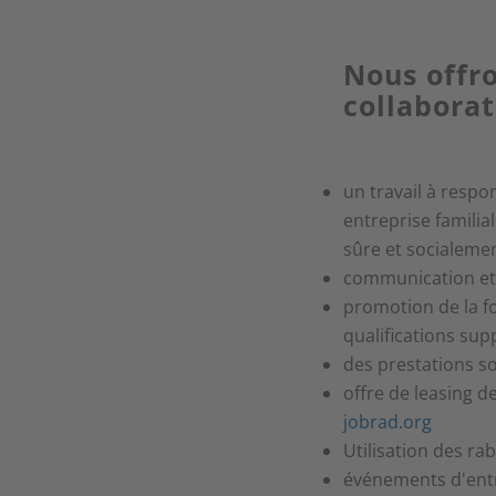
Nous offr
collaborat
un travail à respo
entreprise familia
sûre et socialem
communication et 
promotion de la f
qualifications su
des prestations s
offre de leasing d
jobrad.org
Utilisation des ra
événements d'ent