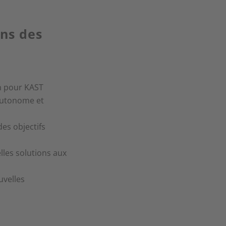
ns des
n pour KAST
 autonome et
es objectifs
lles solutions aux
uvelles