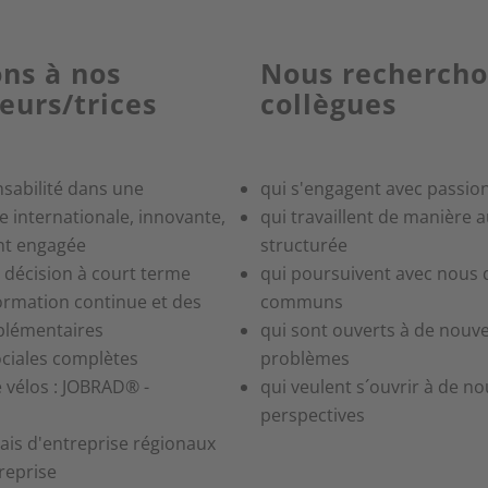
ons à nos
Nous rechercho
eurs/trices
collègues
nsabilité dans une
qui s'engagent avec passio
le internationale, innovante,
qui travaillent de manière
ent engagée
structurée
décision à court terme
qui poursuivent avec nous d
ormation continue et des
communs
pplémentaires
qui sont ouverts à de nouve
ociales complètes
problèmes
e vélos : JOBRAD® -
qui veulent s´ouvrir à de no
perspectives
bais d'entreprise régionaux
reprise