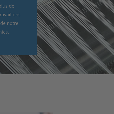
plus de
ravaillons
 de notre
nies.