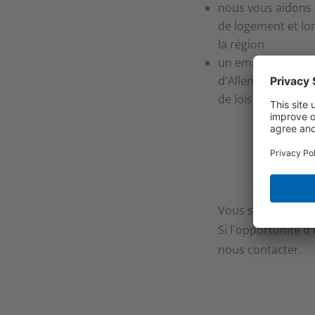
nous vous aidons à
de logement et l
la région
un emploi dans l'u
d'Allemagne avec 
de loisirs
Vous souhaitez co
Si l'opportunité d'
nous contacter.