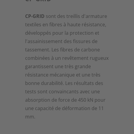
transition vitreuse de la résine,
comme dans le cas des FRP. La
CP-GRID
sont des treillis d'armature
résistance à la rupture est bonne et
textiles en fibres à haute résistance,
la sensibilité à l'humidité lors de
développés pour la protection et
l'application est faible. KAST propose
l'assainissement des fissures de
une large gamme de treillis pour
tassement. Les fibres de carbone
l'application avec des systèmes de
combinées à un revêtement rugueux
résine et des masses à base de
garantissent une très grande
ciment.
résistance mécanique et une très
bonne durabilité. Les résultats des
Structure du système SR-
tests sont convaincants avec une
GRID
absorption de force de 450 kN pour
une capacité de déformation de 11
mm.