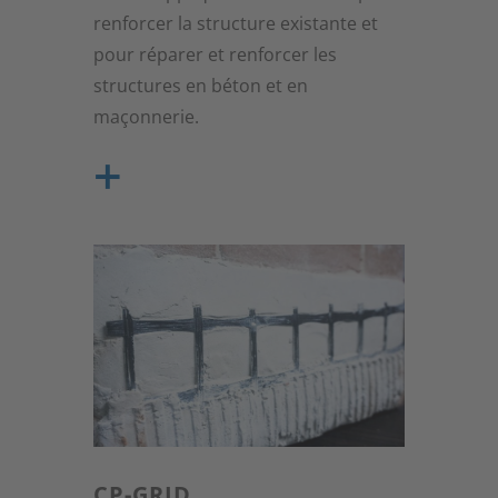
renforcer la structure existante et
pour réparer et renforcer les
structures en béton et en
maçonnerie.
+
Comparés aux technologies
traditionnelles utilisant des
systèmes de résine polymère (FRP),
les systèmes FRCM montrent une
grande facilité d'utilisation, sans
outillage spécifique et avec peu de
personnel. La température de
traitement pour les FRCM n'est pas
limitée par la température de
CP-GRID