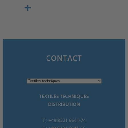
+
Béton ou maçonnerie
Mortier-colle de haute qualité
SR-GRID = grille textile très résistante
CONTACT
en verre AR ou en carbone, avec
revêtement résistant au glissement
Mortier-colle de haute qualité
Ce produit a été développé en
Enduit de finition
étroite collaboration avec l'Institut
de technologie de Karlsruhe.
TEXTILES TECHNIQUES
DISTRIBUTION
T : +49 8321 6641-74
Incorporer
Rénové et
Capacité