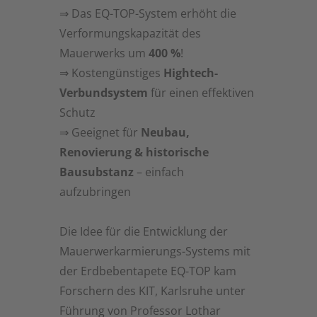
rissvermeidende Eigenschaften bei
⇒ Das EQ-TOP-System erhöht die
einem Gewicht von lediglich 12 kg/m²
Verformungskapazität des
und 8 mm Systemdicke. Der spezielle
Mauerwerks um
400 %
!
Mix aus High-Tech-Garnen und
⇒ Kostengünstiges
Hightech-
Faserrichtungen von 0°, 90° und +
Verbundsystem
für einen effektiven
-60° zusammen mit der speziell
Schutz
entwickelten Beschichtung machen
⇒ Geeignet für
Neubau,
diese zu einem einzigartigen textilen
Renovierung & historische
Verstärkungssystem. Durch
Bausubstanz
– einfach
Erdbeben hervorgerufene
aufzubringen
Spannungen im Mauerwerk werden
aufgenommen. Dies gibt Sicherheit
Die Idee für die Entwicklung der
für Schulen, Krankenhäuser und
Mauerwerkarmierungs-Systems mit
weitere öffentliche sowie
der Erdbebentapete EQ-TOP kam
strategische Gebäude. Das System
Forschern des KIT, Karlsruhe unter
bietet auch eine Lösung für den Fall
Führung von Professor Lothar