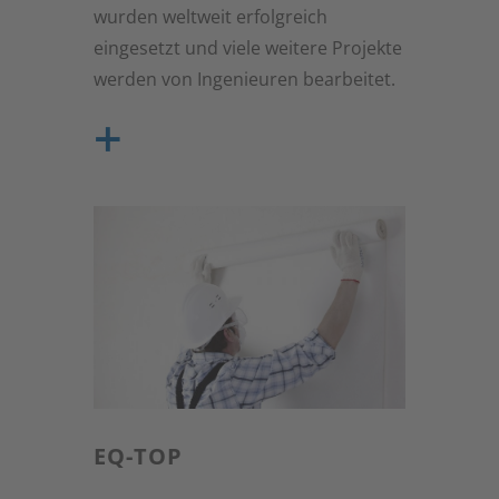
wurden weltweit erfolgreich
eingesetzt und viele weitere Projekte
werden von Ingenieuren bearbeitet.
+
Das System kann sowohl für Außen-
als auch für Innenanwendungen, ein-
oder beidseitig eingesetzt werden.
Bereits eine einseitige Anwendungen
zeigt signifikante Ergebnisse. Es
eignet sich für Neubauten,
Renovierungen sowie für historische
Gebäude. Mauerwerk mit Rissen
kann deutlich verstärkt werden. Das
EQ-TOP
System bietet effiziente