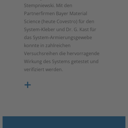
der Nutzungsänderung eines
Stempniewski. Mit den
Gebäudes oder bei Änderungen von
Partnerfirmen Bayer Material
Baugesetzen.
Science (heute Covestro) für den
System-Kleber und Dr. G. Kast für
das System-Armierungsgewebe
konnte in zahlreichen
Versuchsreihen die hervorragende
Wirkung des Systems getestet und
verifiziert werden.
Anwendung: Mauerwerk
+
Mauerwerkswände in
Stahlbetonrahmen weisen nach
einer Erdbebenbelastung oft große
EQ-GRID
Bausubstanz
Erdbebenschäden
Schäden bis hin zum Kollaps auf und
einbetten
sichern